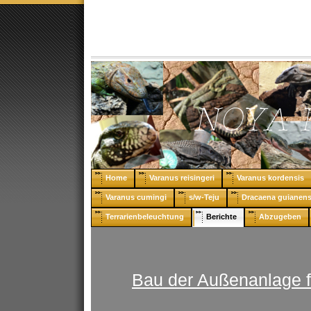
Home
Varanus reisingeri
Varanus kordensis
Varanus cumingi
s/w-Teju
Dracaena guianens
Terrarienbeleuchtung
Berichte
Abzugeben
Bau der Außenanlage f