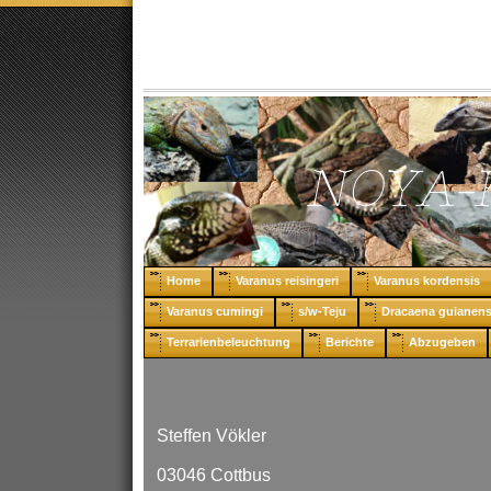
Home
Varanus reisingeri
Varanus kordensis
Varanus cumingi
s/w-Teju
Dracaena guianens
Terrarienbeleuchtung
Berichte
Abzugeben
Steffen Vökler
03046 Cottbus