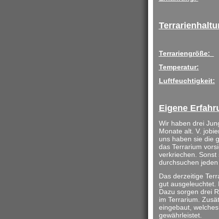
Terrarienhalt
Terrariengröße:
Temperatur:
Luftfeuchtigkeit:
Eigene Erfahr
Wir haben drei Jung
Monate alt. V. jobie
uns haben sie die 
das Terrarium vorsi
verkriechen. Sonst 
durchsuchen jeden 
Das derzeitige Ter
gut ausgeleuchtet.
Dazu sorgen drei R
im Terrarium. Zusä
eingebaut, welches 
gewährleistet.