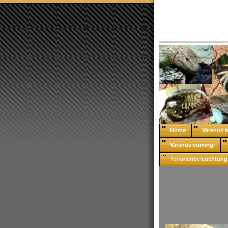
Home
Varanus r
Varanus cumingi
Terrarienbeleuchtung