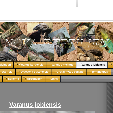
eisingeri
Varanus kordensis
Varanus melinus
Varanus jobiensis
s/w-Teju
Dracaena guianensis
Crotaphytus collaris
Terrarienbau
Berichte
Abzugeben
Links
Varanus jobiensis