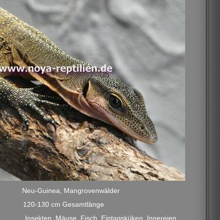
Neu-Guinea, Mangrovenwälder
120-130 cm Gesamtlänge
Insekten, Mäuse, Fisch, Eintagsküken, Innereien