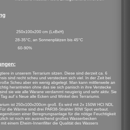
ung
250x100x200 cm (LxBxH)
28-35°C, an Sonnenplätzen bis 45°C
60-90%
ungen:
tiere in unserem Terrarium sitzen. Diese sind derzeit ca. 6
nsis sind recht scheu und verstecken sich viel. In der Zeit bei
große Scheu aber ein wenig abgelegt. Man kann mittlerweile an
chtig herantreten ohne das sie sich panisch in ihre Verstecke
sind sie wie alle Warane verdammt neugierig und sehr aktiv. Sie
Tag auf´s Neue alle Ecken und Winkel des Terrariums.
rarium ist 250x100x200cm groß. Es wird mit 2x 150W HCI NDL
 Für die Wärme sind drei PAR38-Strahler 80W Spot verbaut.
egendüsen einer Beregnungsanlage für die nötige Feuchtigkeit
tzlich ist noch ein ausreichend großes Wasserbecken
mit einem Eheim-Innenfilter die Qualität des Wassers