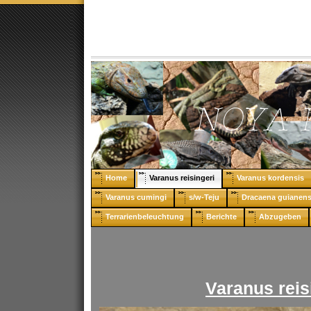
Home
Varanus reisingeri
Varanus kordensis
Varanus cumingi
s/w-Teju
Dracaena guianens
Terrarienbeleuchtung
Berichte
Abzugeben
Varanus reis